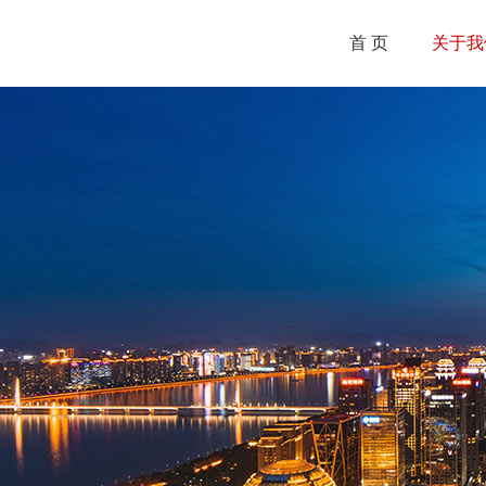
首 页
关于我