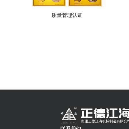
质量管理认证
联系我们