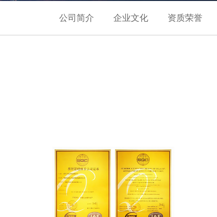
公司简介
企业文化
资质荣誉