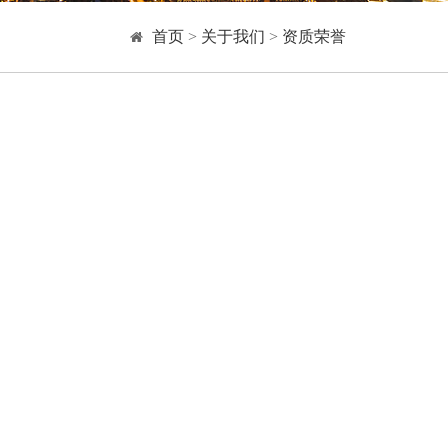
首页
>
关于我们
>
资质荣誉