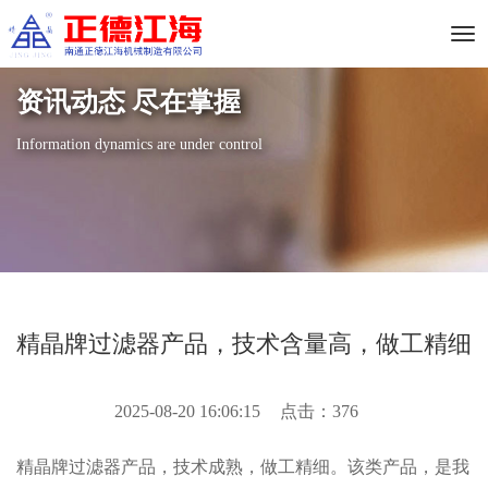
手
资讯动态 尽在掌握
机
Information dynamics are under control
菜
单
精晶牌过滤器产品，技术含量高，做工精细
2025-08-20 16:06:15
点击：
376
精晶牌过滤器产品，技术成熟，做工精细。该类产品，是我